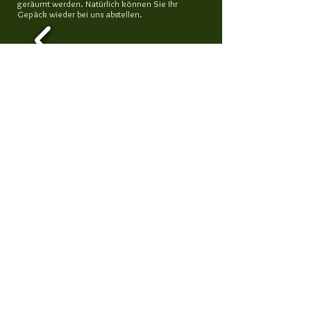
geräumt werden. Natürlich können Sie Ihr
Gepäck wieder bei uns abstellen.
© 2013 W Concepts. All rights reserved.
Inhaber: Gertrud Wulff - Fasanenweg 6A - 26160 -
Bad Zwischenahn
Tel. 0 44 03 / 97 17 - 0
Hotel Bad Zwischenahn, Hotels Bad