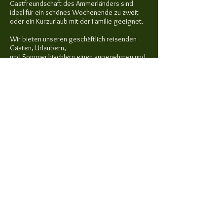
Gastfreundschaft des Ammerländers sind
ideal für ein schönes Wochenende zu zweit
oder ein Kurzurlaub mit der Familie geeignet.
Wir bieten unseren geschäftlich reisenden
Gästen, Urlaubern,
und Sommerfrischlern einen angenehmen und
erholsamen Aufenthalt. Familien, Paare und
Freunde können sich bei uns sehr wohlfühlen.
© 2013 W Concepts. All rights reserved.
Inhaber: Gertrud Wulff - Fasanenweg 6A - 26160 -
Bad Zwischenahn
Tel. 0 44 03 / 97 17 - 0
Hotel Bad Zwischenahn, Hotels Bad
Zwischenahn, Pension Bad Zwischenahn,
Unterkunft Bad Zwischenahn, Hotel Rostrup,
Pension Rostrup, Haus Bettina, Bau-ABC
Rostrup, ABZ Mellendorf, BAU-Akademie-Nord,
Hotels Rostrup, hotel in bad zwischenahn, hotel
am bad zwischenahner meer, pension am bad
zwischenahner meer, pension bad
zwischenahner meer, hotel bad zwischenahner